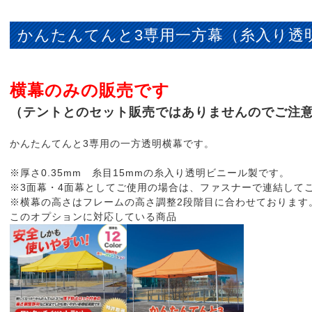
かんたんてんと3専用一方幕（糸入り透
横幕のみの販売です
（テントとのセット販売ではありませんのでご注
かんたんてんと3専用の一方透明横幕です。
※厚さ0.35mm 糸目15mmの糸入り透明ビニール製です。
※3面幕・4面幕としてご使用の場合は、ファスナーで連結して
※横幕の高さはフレームの高さ調整2段階目に合わせております
このオプションに対応している商品