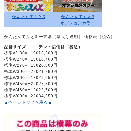
かんたんてんと3
かんたんてんと3
オプションカラー
かんたんてんと3 一方幕（糸入り透明） 価格表（税込）
品番
サイズ
テント店価格（税込）
標準
W180×H190
16,500円
標準
W240×H190
18,700円
標準
W270×H190
20,900円
標準
W300×H220
21,780円
標準
W360×H190
23,650円
標準
W450×H220
27,500円
標準
W480×H190
29,700円
標準
W600×H220
34,650円
▲ページトップへ戻る▲