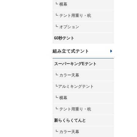
┗ 横幕
┗ テント用重り・杭
┗ オプション
60秒テント
組み立て式テント
スーパーキングEテント
┗ カラー天幕
┗アルミキングテント
┗ 横幕
┗ テント用重り・杭
新らくらくてんと
┗ カラー天幕