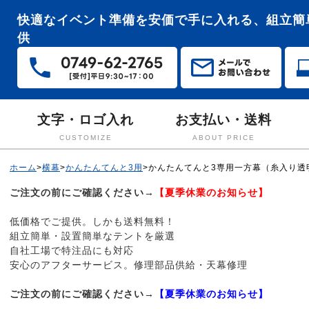
快適なイベント準備を安価で手に入れる、組立簡
供
文字・ロゴ入れ
お支払い・送料
CUSTOMIZE
ABOUT PRICE
ホーム
>
横幕
>
かんたんてんと3用
>
かんたんてんと3専用一方幕（糸入り透
ご注文の前にご確認ください→
【夏季休業のお知らせ】
低価格でご提供。しかも送料無料！
組立簡単・設置簡単なテントを厳選
自社工場で特注品にも対応
安心のアフターサービス。修理部品供給・天幕修理
ご注文の前にご確認ください→
【夏季休業のお知らせ】