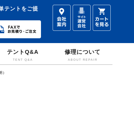
単テントをご提
テントQ&A
修理について
TENT Q&A
ABOUT REPAIR
明）